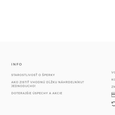
INFO
V
STAROSTLIVOSŤ O ŠPERKY
K
AKO ZISTIŤ VHODNÚ DĹŽKU NÁHRDELNÍKU?
JEDNODUCHO!
Z
DOTERAJŠIE ÚSPECHY A AKCIE