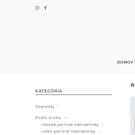
DOMOV
KATEGÓRIA
Dopredaj
13
Podľa druhu
46
sklené perlové náhrdelníky
7
shell perlové náhrdelníky
11