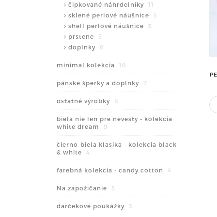
čipkované náhrdelníky
11
sklené perlové náušnice
3
shell perlové náušnice
3
prstene
5
doplnky
6
minimal kolekcia
16
P
pánske šperky a doplnky
7
ostatné výrobky
8
biela nie len pre nevesty - kolekcia
white dream
9
čierno-biela klasika - kolekcia black
& white
4
farebná kolekcia - candy cotton
4
Na zapožičanie
5
darčekové poukážky
3