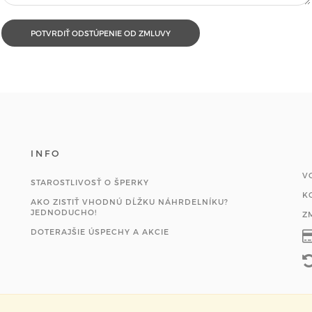
INFO
V
STAROSTLIVOSŤ O ŠPERKY
K
AKO ZISTIŤ VHODNÚ DĹŽKU NÁHRDELNÍKU?
JEDNODUCHO!
Z
DOTERAJŠIE ÚSPECHY A AKCIE