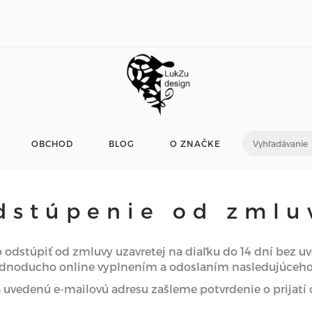
OBCHOD
BLOG
O ZNAČKE
dstúpenie od zmlu
o odstúpiť od zmluvy uzavretej na diaľku do 14 dní bez 
ednoducho online vyplnením a odoslaním nasledujúceho
 uvedenú e-mailovú adresu zašleme potvrdenie o prijatí