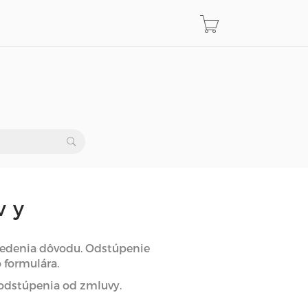
vy
uvedenia dôvodu. Odstúpenie
 formulára.
 odstúpenia od zmluvy.