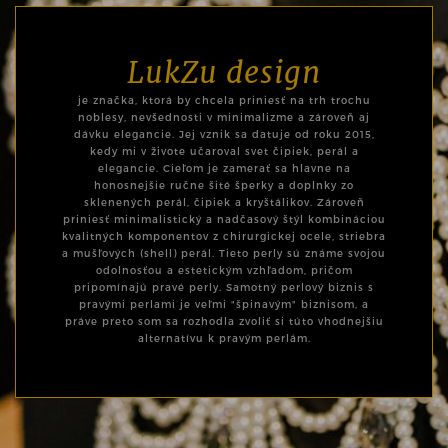
LukZu design
je značka, ktorá by chcela priniesť na trh trochu
noblesy, nevšednosti v minimalizme a zároveň aj
dávku elegancie. Jej vznik sa datuje od roku 2015,
kedy mi v živote učaroval svet čipiek, perál a
elegancie. Cieľom je zamerať sa hlavne na
honosnejšie ručne šité šperky a doplnky zo
sklenených perál, čipiek a kryštálikov. Zároveň
priniesť minimalistický a nadčasový štýl kombináciou
kvalitných komponentov z chirurgickej ocele, striebra
a mušľových (shell) perál. Tieto perly sú známe svojou
odolnosťou a estetickým vzhľadom, pričom
pripomínajú pravé perly. Samotný perlový biznis s
pravými perlami je veľmi "špinavým" biznisom, a
práve preto som sa rozhodla zvoliť si túto vhodnejšiu
alternatívu k pravým perlám.