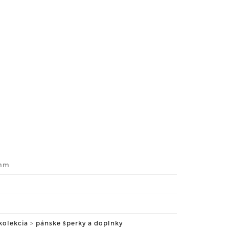
e
6mm
kolekcia
>
pánske šperky a doplnky