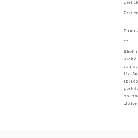
perlič
Prstie
Tituln
***
Shell 
určité
samotn
fáz. S
spraco
perleť
dokona
zložen