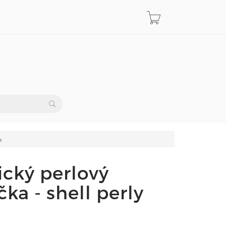
e
ický perlový
čka - shell perly