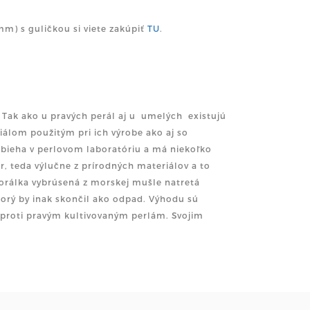
4mm) s guličkou si viete zakúpiť
TU
.
. Tak ako u pravých perál aj u umelých existujú
iálom použitým pri ich výrobe ako aj so
bieha v perlovom laboratóriu a má niekoľko
r, teda výlučne z prírodných materiálov a to
orálka vybrúsená z morskej mušle natretá
torý by inak skončil ako odpad. Výhodu sú
 oproti pravým kultivovaným perlám. Svojim