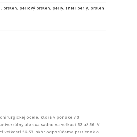
l
,
prsteň
,
perlový prsteň
,
perly
,
shell perly
,
prsteň
chirurgickej ocele, ktorá v ponuke v 3
univerzálny ale cca sadne na veľkosť 52 až 56. V
ci veľkosti 56-57, skôr odporúčame prstienok o