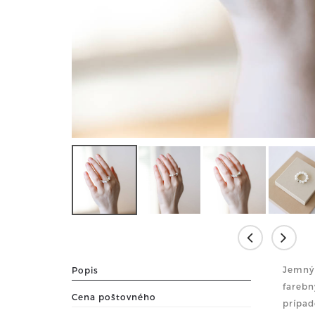
Jemný 
Popis
farebn
Cena poštovného
prípad