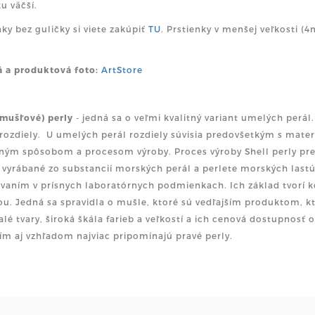
ku väčší.
nky bez guličky si viete zakúpiť
TU
. Prstienky v menšej veľkosti (
á a produktová foto:
ArtStore
(mušľové) perly
- jedná sa o veľmi kvalitný variant umelých perál
 rozdiely. U umelých perál rozdiely súvisia predovšetkým s mater
ým spôsobom a procesom výroby. Proces výroby Shell perly pre
ú vyrábané zo substancií morských perál a perlete morských lastú
vaním v prísnych laboratórnych podmienkach. Ich základ tvorí k
ou. Jedná sa spravidla o mušle, ktoré sú vedľajším produktom, k
lé tvary, široká škála farieb a veľkostí a ich cenová dostupnosť
ím aj vzhľadom najviac pripomínajú pravé perly.