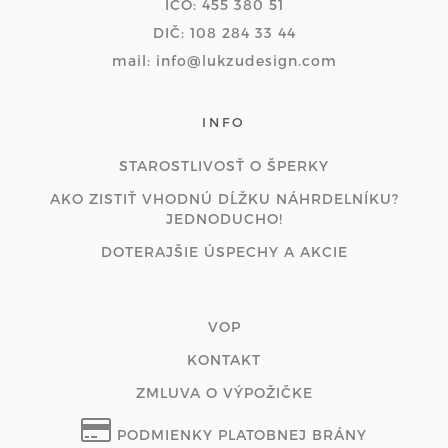
IČO: 455 380 51
DIČ: 108 284 33 44
mail: info@lukzudesign.com
INFO
STAROSTLIVOSŤ O ŠPERKY
AKO ZISTIŤ VHODNÚ DĹŽKU NÁHRDELNÍKU?
JEDNODUCHO!
DOTERAJŠIE ÚSPECHY A AKCIE
VOP
KONTAKT
ZMLUVA O VÝPOŽIČKE
PODMIENKY PLATOBNEJ BRÁNY