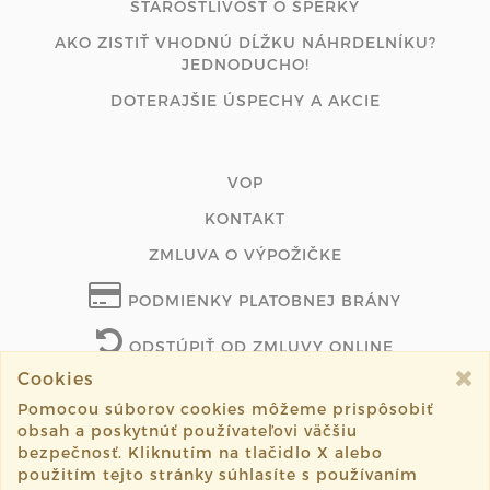
STAROSTLIVOSŤ O ŠPERKY
AKO ZISTIŤ VHODNÚ DĹŽKU NÁHRDELNÍKU?
JEDNODUCHO!
DOTERAJŠIE ÚSPECHY A AKCIE
VOP
KONTAKT
ZMLUVA O VÝPOŽIČKE
PODMIENKY PLATOBNEJ BRÁNY
ODSTÚPIŤ OD ZMLUVY ONLINE
Cookies
Pomocou súborov cookies môžeme prispôsobiť
obsah a poskytnúť používateľovi väčšiu
©2026 lukzudesign.com všetky práva vyhradené.
bezpečnosť. Kliknutím na tlačidlo X alebo
použitím tejto stránky súhlasíte s používaním
Vytvorené systémom
sashe.sk