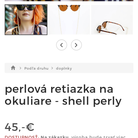
Podľa druhu
doplnky
perlová retiazka na
okuliare - shell perly
45,-€
DOSTUPNOSŤ:
Na zákazku.
výroba bude trvať viac