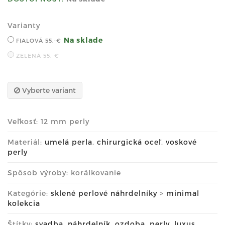
Varianty
Na sklade
FIALOVÁ
55,-€
ZELENÁ
55,-€
Vyberte variant
Veľkosť: 12 mm perly
Materiál:
umelá perla
,
chirurgická oceľ
,
voskové
perly
Spôsob výroby: korálkovanie
Kategórie:
sklené perlové náhrdelníky
>
minimal
kolekcia
Štítky:
svadba
,
náhrdelník
,
ozdoba
,
perly
,
luxus
,