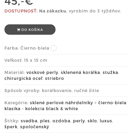
45,-€
DOSTUPNOSŤ:
Na zákazku.
vyrobím do 3 týždňov.
DO KOŠÍKA
Farba:
Čierno-biela
Veľkosť: 15 x 15 cm
Materiál:
voskové perly
,
sklenená korálka
,
stužka
,
chirurgická oceľ
,
striebro
Spôsob výroby: korálkovanie, ručné šitie
Kategórie:
sklené perlové náhrdelníky
>
čierno-biela
klasika - kolekcia black & white
Štítky:
svadba
,
ples
,
ozdoba
,
perly
,
sklo
,
luxus
,
šperk
,
spoločenský