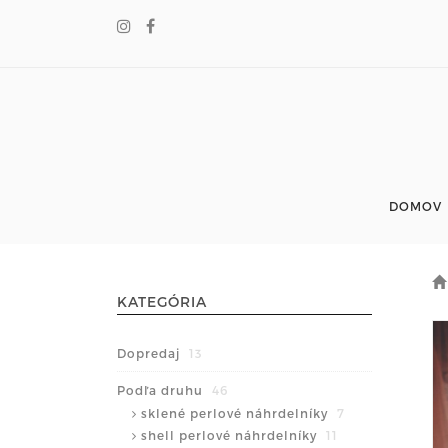
DOMOV
KATEGÓRIA
Dopredaj
13
Podľa druhu
46
sklené perlové náhrdelníky
7
shell perlové náhrdelníky
11