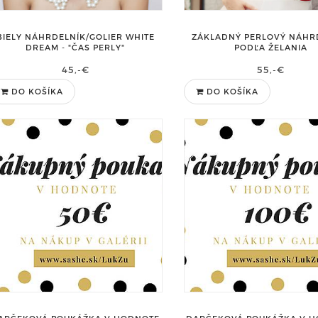
BIELY NÁHRDELNÍK/GOLIER WHITE
ZÁKLADNÝ PERLOVÝ NÁHR
DREAM - "ČAS PERLY"
PODĽA ŽELANIA
45,-€
55,-€
DO KOŠÍKA
DO KOŠÍKA