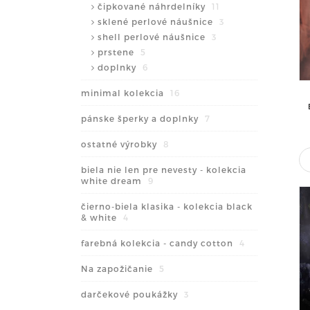
čipkované náhrdelníky
11
sklené perlové náušnice
3
shell perlové náušnice
3
prstene
5
doplnky
6
minimal kolekcia
16
pánske šperky a doplnky
7
ostatné výrobky
8
biela nie len pre nevesty - kolekcia
white dream
9
čierno-biela klasika - kolekcia black
& white
4
farebná kolekcia - candy cotton
4
Na zapožičanie
5
darčekové poukážky
3