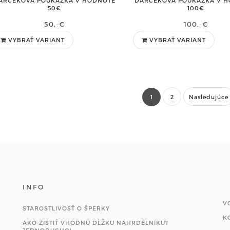
ARČEKOVÁ POUKÁŽKA V HODNOTE
DARČEKOVÁ POUKÁŽKA V 
50€
100€
50,-€
100,-€
VYBRAŤ VARIANT
VYBRAŤ VARIANT
1
2
Nasledujúce
INFO
V
STAROSTLIVOSŤ O ŠPERKY
K
AKO ZISTIŤ VHODNÚ DĹŽKU NÁHRDELNÍKU?