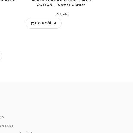
HODNOTE
FAREBNÝ NÁHRDELNÍK CANDY
COTTON - "SWEET CANDY"
20,-€
DO KOŠÍKA
OP
ONTAKT