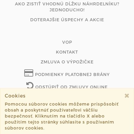
AKO ZISTIŤ VHODNÚ DĹŽKU NÁHRDELNÍKU?
JEDNODUCHO!
DOTERAJŠIE ÚSPECHY A AKCIE
VOP
KONTAKT
ZMLUVA O VÝPOŽIČKE
PODMIENKY PLATOBNEJ BRÁNY
ODSTÚPIŤ OD ZMLUVY ONLINE
Cookies
Pomocou súborov cookies môžeme prispôsobiť
obsah a poskytnúť používateľovi väčšiu
©2026 lukzudesign.com všetky práva vyhradené.
bezpečnosť. Kliknutím na tlačidlo X alebo
použitím tejto stránky súhlasíte s používaním
Vytvorené systémom
sashe.sk
súborov cookies.