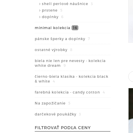
shell perlové náušnice
3
prstene
5
doplnky
6
minimal kolekcia
16
pánske šperky a doplnky
7
ostatné výrobky
8
biela nie len pre nevesty - kolekcia
white dream
9
čierno-biela klasika - kolekcia black
& white
4
farebná kolekcia - candy cotton
4
Na zapožičanie
5
darčekové poukážky
3
FILTROVAŤ PODĽA CENY