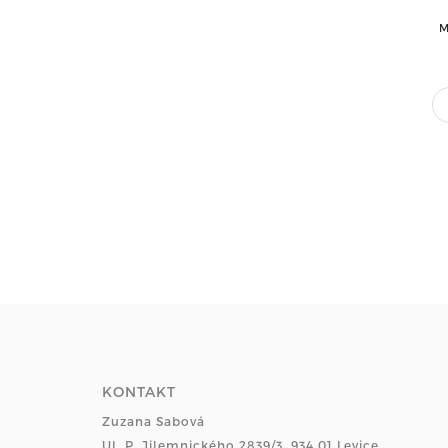
M
KONTAKT
Zuzana Sabová
Ul. P. Jilemnického 2839/3, 934 01 Levice