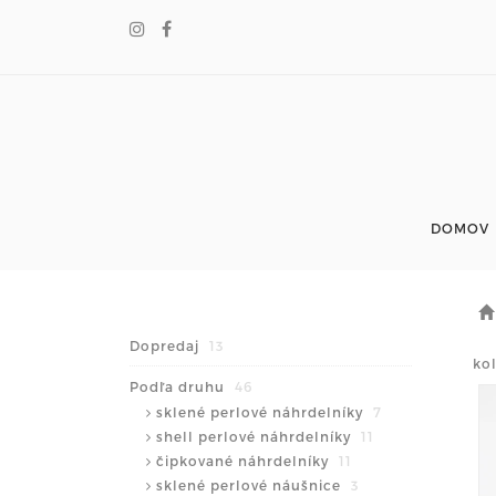
DOMOV
Dopredaj
13
ko
Podľa druhu
46
sklené perlové náhrdelníky
7
shell perlové náhrdelníky
11
čipkované náhrdelníky
11
sklené perlové náušnice
3