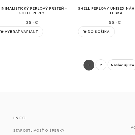
INIMALISTICKÝ PERLOVÝ PRSTEŇ -
SHELL PERLOVÝ UNISEX NÁ
SHELL PERLY
- LEBKA
25,-€
55,-€
VYBRAŤ VARIANT
DO KOŠÍKA
1
2
Nasledujúce
INFO
V
STAROSTLIVOSŤ O ŠPERKY